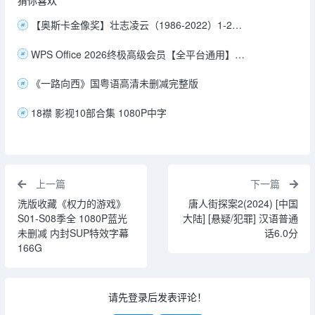
【奥斯卡金像奖】壮志凌云（1986-2022）1-2部 4k高码 中英字幕【汤姆·克鲁斯】38.3G
WPS Office 2026终极高级会员【全平台通用】安卓 Win MaC iOS【10G】
《一路向西》国粤语高清未删减完整版
18襟 影视10部合集 1080P中字
上一篇
下一篇
洗版收藏《权力的游戏》
唐人街探案2(2024) [中国
S01-S08季全 1080P蓝光
大陆] [悬疑/犯罪] 汉语普通
未删减 内封SUP特效字幕
话6.0分
166G
请先登录后发表评论！