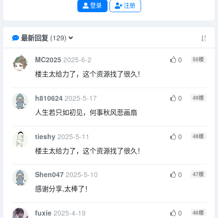
登录
注册
最新回复
(
129
)
MC2025
2025-6-2
0
50
楼
楼主太给力了，这个资源找了很久！
h810624
2025-5-17
0
49
楼
人生若只如初见，何事秋风悲画扇
tieshy
2025-5-11
0
48
楼
楼主太给力了，这个资源找了很久！
Shen047
2025-5-10
0
47
楼
感谢分享,太棒了！
fuxie
2025-4-19
0
46
楼