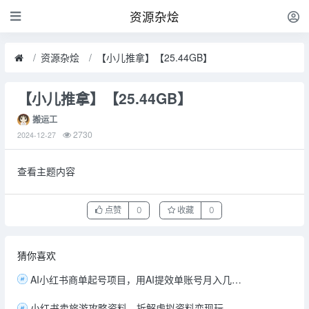
资源杂烩
资源杂烩
【小儿推拿】【25.44GB】
【小儿推拿】【25.44GB】
搬运工
2730
2024-12-27
查看主题内容
点赞
0
收藏
0
猜你喜欢
AI小红书商单起号项目，用AI提效单账号月入几千 871M
小红书卖旅游攻略资料，拆解虚拟资料变现玩法 231M