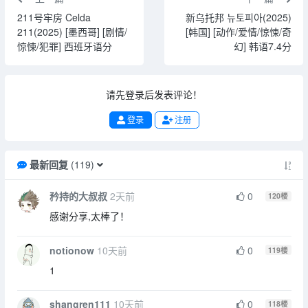
211号牢房 Celda
新乌托邦 뉴토피아(2025)
211(2025) [墨西哥] [剧情/
[韩国] [动作/爱情/惊悚/奇
惊悚/犯罪] 西班牙语分
幻] 韩语7.4分
请先登录后发表评论！
登录
注册
最新回复
(
119
)
矜持的大叔叔
2天前
0
120
楼
感谢分享,太棒了！
notionow
10天前
0
119
楼
1
shangren111
10天前
0
118
楼