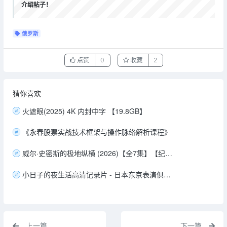
介绍帖子！
俄罗斯
点赞
0
收藏
2
猜你喜欢
火遮眼(2025) 4K 内封中字 【19.8GB】
《永春股票实战技术框架与操作脉络解析课程》
威尔·史密斯的极地纵横 (2026)【全7集】【纪录片】【中文字幕】【10.6G】【十分震撼】
小日子的夜生活高清记录片 - 日本东京表演俱乐部夜生活美女 【48G】
上一篇
下一篇