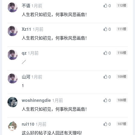
不语
1月前
0
112
楼
人生若只如初见，何事秋风悲画扇！
Xz11
1月前
0
111
楼
人生若只如初见，何事秋风悲画扇！
qz
1月前
0
110
楼
／
山河
1月前
0
109
楼
1
woshinengdie
1月前
0
108
楼
人生若只如初见，何事秋风悲画扇！
rui110
1月前
0
107
楼
这么好的帖子没人回还有天理吗!