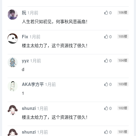
阮
1月前
0
106
楼
人生若只如初见，何事秋风悲画扇！
Fix
1月前
0
105
楼
楼主太给力了，这个资源找了很久！
yyz
1月前
0
104
楼
d
AKA李方平
1月前
0
103
楼
1
shunzi
1月前
0
102
楼
楼主太给力了，这个资源找了很久！
shunzi
1月前
0
101
楼