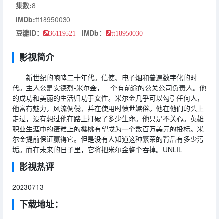
集数:
8
IMDb:
tt18950030
豆瓣ID：
IMDb：
36119521
tt18950030
影视简介
新世纪的咆哮二十年代。信使、电子烟和普遍数字化的时
代。主人公是安德烈-米尔金，一个有前途的公关公司负责人。他
的成功和美丽的生活归功于女性。米尔金几乎可以勾引任何人，
他富有魅力，风流倜傥，并在使用时愤世嫉俗。他在他们的头上
走过，没有想过他在路上打破了多少生命。他只是不关心。英雄
职业生涯中的蛋糕上的樱桃有望成为一个数百万美元的投标。米
尔金提前保证赢得它。但是没有人知道这种繁荣的背后有多少污
垢。而在未来的日子里，它将把米尔金整个吞掉。UNLIL
影视热评
20230713
下载地址：