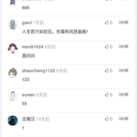
666
gwcl
7天前
0
586
楼
人生若只如初见，何事秋风悲画扇！
monk1024
8天前
0
585
楼
我问问
zhaochang1122
8天前
0
584
楼
123
sumer
8天前
0
583
楼
55
庄稼汉
19天前
0
582
楼
1