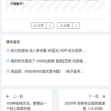
介绍帖子！
点赞
0
收藏
4
猜你喜欢
权力的游戏 全八季合集 4K蓝光 HDR 杜比视界双层 英语粤语双语音轨 内封简英双语SUP特效字幕 166.8G
我的时光激动了 (2026)[剧情 喜剧][范明 刘思维 朱美吉][12集全][1080P/单集245MB/国语中字]
高品质：5000本400套优质书籍！（电子版非扫描。多格式！总138G)
上一篇
下一篇
100种收纳方法，整理出一
2025年 剪映专业版剪辑课
个舒心惬意的家
程（14.6GB）