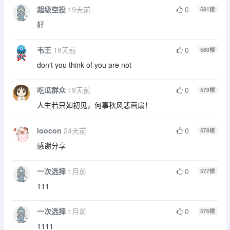
超级空投
19天前
0
581
楼
好
韦王
19天前
0
580
楼
don't you think of you are not
吃瓜群众
19天前
0
579
楼
人生若只如初见，何事秋风悲画扇！
loocon
24天前
0
578
楼
感谢分享
一次选择
1月前
0
577
楼
111
一次选择
1月前
0
576
楼
1111