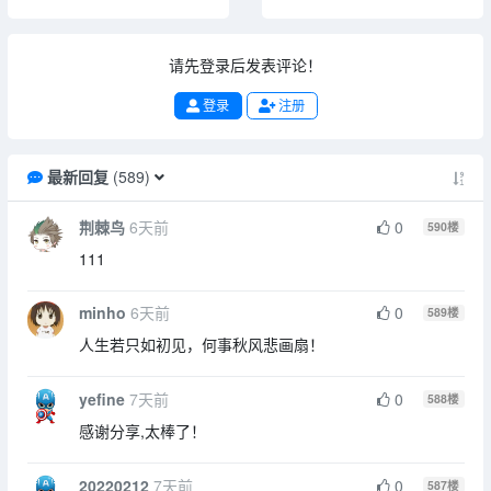
请先登录后发表评论！
登录
注册
最新回复
(
589
)
荆棘鸟
6天前
0
590
楼
111
minho
6天前
0
589
楼
人生若只如初见，何事秋风悲画扇！
yefine
7天前
0
588
楼
感谢分享,太棒了！
20220212
7天前
0
587
楼