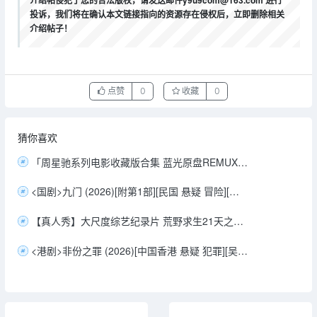
介绍帖侵犯了您的合法版权，请发送邮件y9u9com@163.com 进行
投诉，我们将在确认本文链接指向的资源存在侵权后，立即删除相关
介绍帖子！
点赞
0
收藏
0
猜你喜欢
「周星驰系列电影收藏版合集 蓝光原盘REMUX 国粤双语音轨 内封中文字幕 828G」
<国剧>九门 (2026)[附第1部][民国 悬疑 冒险][陈伟霆 曾舜晞 陈瑶 徐正溪][4K+1080P/单集1.2GB/国语中字]
【真人秀】大尺度综艺纪录片 荒野求生21天之恋人篇（裸身求爱），探索频道/【31.2GB】已更新第四集
<港剧>非份之罪 (2026)[中国香港 悬疑 犯罪][吴启华 陈炜] [4K+1080P/单集913MB/国粤双语中字]