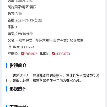
类型:
纪录片/运动
制片国家/地区:
英国
语言:
英语
首播:
2021-03-19(英国)
季数:
1
单集片长:
40分钟
又名:
一級方程式：極速求生/一级方程式：极速求生
IMDb:
tt13998774
豆瓣ID：
IMDb：
35004928
tt13998774
影视简介
讲述迄今为止最具戏剧性的赛季里，车迷们将再次被带到幕
后，亲眼见证车手和车队如何在一年内为夺冠而战。
影视热评