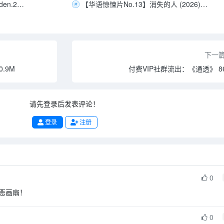
伊甸 /物种起源 [中英特效字幕]Eden.2025.BD1080P.X265.10Bit.AC3.DDP5.1.English&Mandarin.CHS-ENG.JKYY[3.8G]
【华语惊悚片No.13】消失的人 (2026) 4K HDR / 4K.臻彩MAX+ /1080P 中文字幕【郑恺 / 刘浩存 / 邱泽】40.7G
下一
.9M
付费VIP社群流出：《通透》 86
请先登录后发表评论！
登录
注册
0
悲画扇！
0