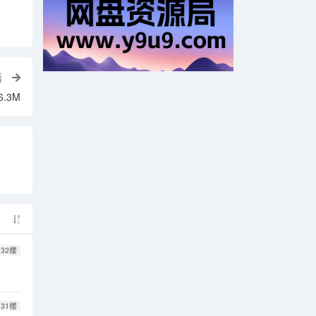
云芝、智妍等】122.6GB
篇
.3M
32
楼
31
楼