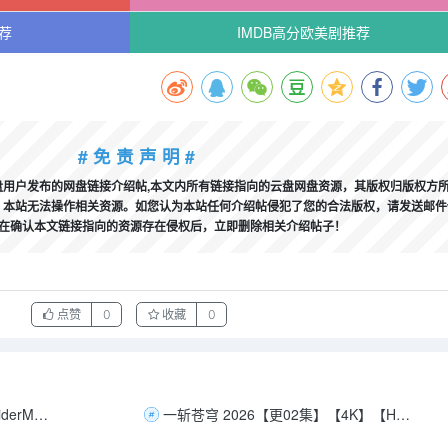
荐
IMDB高分欧美剧推荐
# 免 责 声 明 #
用户发布的网盘链接介绍帖,本文内所有链接指向的云盘网盘资源，其版权归版权方
本站无法操作相关资源。如您认为本站任何介绍帖侵犯了您的合法版权，请发送邮件
，我们将在确认本文链接指向的资源存在侵权后，立即删除相关介绍帖子！
点赞
0
收藏
0
蜘蛛侠：英雄远征 [中英特效]SpiderMan.Far.from.Home.2019.BD1080P.X264.AAC.JKYY[5.6G]
一斩苍穹 2026【更02集】【4K】【HQ】【高码率】【中文字幕】【2G/集】【无广告】