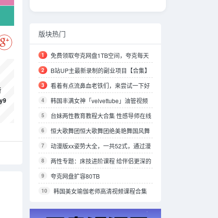
版块热门
1
免费领取夸克网盘1TB空间，夸克每天
领取容量教程
2
B站UP主最新录制的副业项目【合集】
3
看着有点流鼻血老铁们，来尝试一下好
所
y9
东西我得分享一下。
4
韩国丰满女神「velvettube」油管视频
合集
5
台妹两性教育教程大合集 性感导师在线
教学 25.5GB
6
恒大歌舞团恒大歌舞团绝美艳舞国风舞
蹈珍藏版视频合集
7
动漫版xx姿势大全，一共52式，通过漫
画的方式表达了出来，有需要的可以保存，
8
两性专题：床技进阶课程 给伴侣更深的
正经科普书籍
愉悦 14.7GB
9
夸克网盘扩容80TB
10
韩国美女瑜伽老师高清视频课程合集
【Sang、Shuu Vayu、雅英、雅慧、云燕、