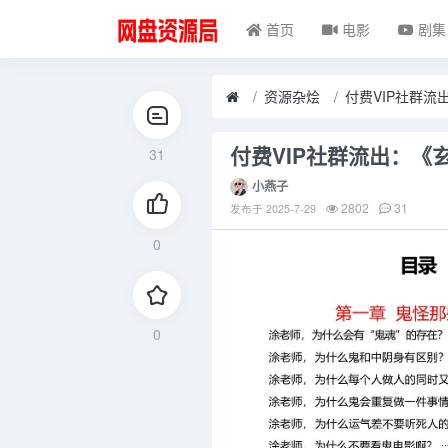
首页
电影
剧集
资源杂烩
付费VIP社群流
付费VIP社群流出：《玄
31
小燕子
2802
31
发布于
2025-7-29
0
0