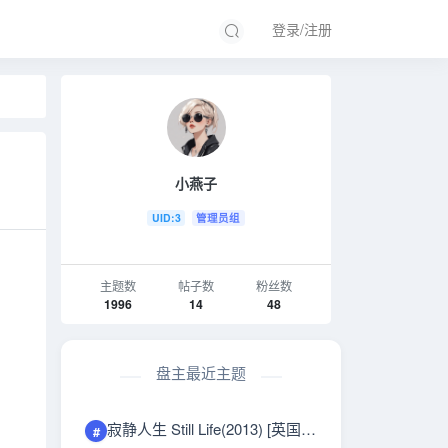
登录/注册
小燕子
UID:3
管理员组
主题数
帖子数
粉丝数
1996
14
48
盘主最近主题
寂静人生 Still Life(2013) [英国/意大利] [剧情] 英语9.0分
#