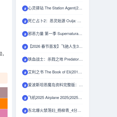
心灵驿站 The Station Agent(2003) [美国] [剧情/喜剧] 英语/西班牙语8.1分
#
死亡占卜2：恶灵始源 Ouija: Origin of Evil(2016) [美国] [恐怖] 英语6.5分
#
邪恶力量 第一季 Supernatural Season 1(2005) [美国] [剧情/悬疑/惊悚/恐怖/奇幻] 英语8.7分
#
【2026 春节首发】飞驰人生3(2026) [中国大陆] [剧情/喜剧/运动] 汉语普通话7.4分
#
忌，
铁血战士：杀戮之地 Predator: Badlands(2025) [美国/澳大利亚/新西兰/加拿大/德国] [动作/科幻/惊悚/冒险] 英语7.4分
#
艾利之书 The Book of Eli(2010) [美国] [剧情/动作/冒险] 英语6.8分
#
爱波斯坦恶魔岛资料完整版：238页PDF绝密文档照片【41GB】
#
飞机2025 Airplane 2025(2025) [美国] [喜剧] 英语分
#
东北爆火禁荡妇_杨柳青_4分20秒完整版录音轰动全网_全程虎狼之词【191M】
#