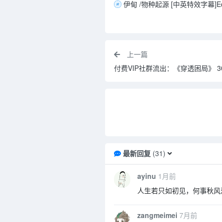
上一篇
付费VIP社群流出：《穿透困局》 30
最新回复
(
31
)
ayinu
1月前
人生若只如初见，何事秋风
zangmeimei
7月前