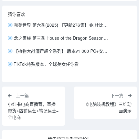
猜你喜欢
完美世界 第六季(2025) 【更新276集】4k 杜比音效【国语中字】1G/集
龙之家族 第三季 House of the Dragon Season 3(2026) [美国] [剧情/动作/爱情/奇幻/冒险] 英语8.5分[更新至2集]2160p [单集6GB] (14GB)
【植物大战僵尸超全系列】 版本v1.000 PC+安卓 【99.3G】
TikTok特殊版本，全球美女任你看
上一篇
下一篇
小红书电商直播营，直播
《电脑装机教程》三维动
带货+店铺运营+笔记运营=
画演示
全电商
请先登录后发表评论！