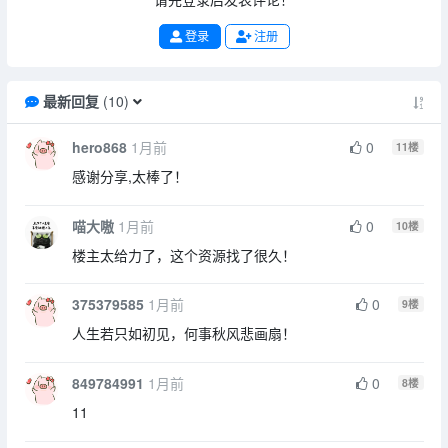
登录
注册
最新回复
(
10
)
hero868
1月前
0
11
楼
感谢分享,太棒了！
喵大嗷
1月前
0
10
楼
楼主太给力了，这个资源找了很久！
375379585
1月前
0
9
楼
人生若只如初见，何事秋风悲画扇！
849784991
1月前
0
8
楼
11