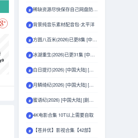
稀缺资源尽快保存自己网盘防失效_男士形象气质提升
#
背景纯音乐素材配音包-太平洋
#
方圆八百米(2026)已更8集 [中国大陆] [剧情/犯罪] 汉语普通话分
#
冰湖重生(2026)已更31集 [中国大陆] [剧情/古装] 汉语普通话3.2分
所
#
y9
白日提灯(2026) [中国大陆] [剧情] 汉语普通话6.7分
#
月鳞绮纪(2026) [中国大陆] [剧情/爱情/奇幻/古装] 汉语普通话5.3分
#
蜜语纪(2026) [中国大陆] [剧情/爱情] 汉语普通话分
#
4K电影合集 10T以上需要自取
#
【苍井优】影视合集【42部】
#