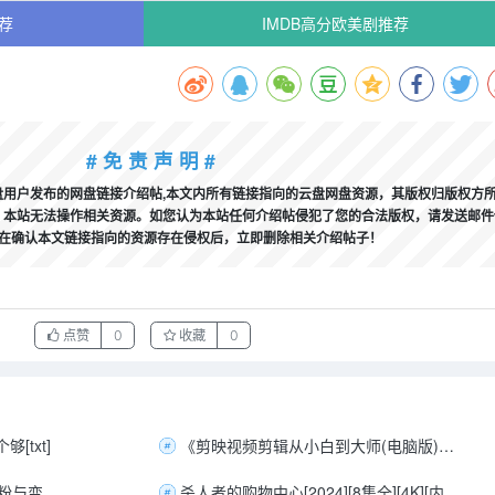
荐
IMDB高分欧美剧推荐
# 免 责 声 明 #
用户发布的网盘链接介绍帖,本文内所有链接指向的云盘网盘资源，其版权归版权方
本站无法操作相关资源。如您认为本站任何介绍帖侵犯了您的合法版权，请发送邮件
，我们将在确认本文链接指向的资源存在侵权后，立即删除相关介绍帖子！
点赞
0
收藏
0
[txt]
《剪映视频剪辑从小白到大师(电脑版)》教程+PDF+配套素材
剪映剪辑夫妻搞笑对话，轻松涨粉与变现指南
杀人者的购物中心[2024][8集全][4K][内封简中字幕][38.6G][动作/悬疑/惊悚]