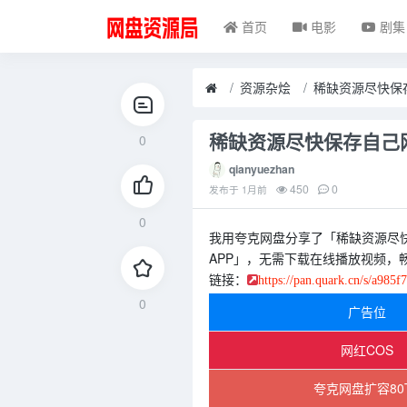
首页
电影
剧集
资源杂烩
稀缺资源尽快保
稀缺资源尽快保存自己
0
qianyuezhan
450
0
发布于
1月前
0
我用夸克网盘分享了「稀缺资源尽
APP」，无需下载在线播放视频，
链接：
https://pan.quark.cn/s/a985f
0
广告位
网红COS
夸克网盘扩容80