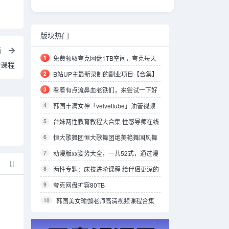
版块热门
篇
1
免费领取夸克网盘1TB空间，夸克每天
动课程
领取容量教程
2
B站UP主最新录制的副业项目【合集】
3
看着有点流鼻血老铁们，来尝试一下好
东西我得分享一下。
4
韩国丰满女神「velvettube」油管视频
合集
5
台妹两性教育教程大合集 性感导师在线
教学 25.5GB
6
恒大歌舞团恒大歌舞团绝美艳舞国风舞
蹈珍藏版视频合集
7
动漫版xx姿势大全，一共52式，通过漫
画的方式表达了出来，有需要的可以保存，
8
两性专题：床技进阶课程 给伴侣更深的
正经科普书籍
愉悦 14.7GB
9
夸克网盘扩容80TB
10
韩国美女瑜伽老师高清视频课程合集
【Sang、Shuu Vayu、雅英、雅慧、云燕、