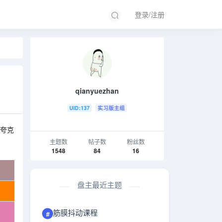
登录/注册
qianyuezhan
UID:137
实习版主组
夸克
主题数
帖子数
粉丝数
1548
84
16
盘主最近主题
筋膜抖动课程
#