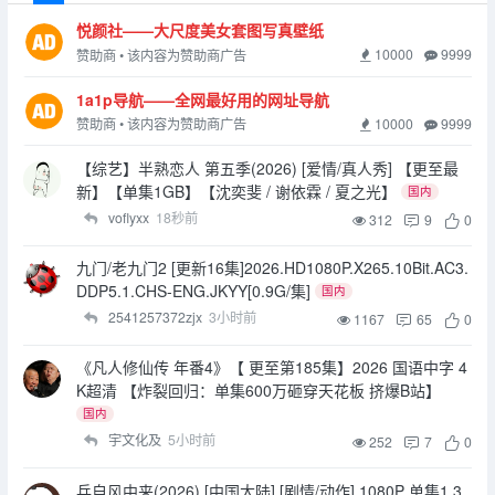
悦颜社——大尺度美女套图写真壁纸
10000
9999
赞助商 • 该内容为赞助商广告
1a1p导航——全网最好用的网址导航
10000
9999
赞助商 • 该内容为赞助商广告
【综艺】半熟恋人 第五季(2026) [爱情/真人秀] 【更至最
新】【单集1GB】【沈奕斐 / 谢依霖 / 夏之光】
国内
voflyxx
18秒前
312
9
0
九门/老九门2 [更新16集]2026.HD1080P.X265.10Bit.AC3.
DDP5.1.CHS-ENG.JKYY[0.9G/集]
国内
2541257372zjx
3小时前
1167
65
0
《凡人修仙传 年番4》【 更至第185集】2026 国语中字 4
K超清 【炸裂回归：单集600万砸穿天花板 挤爆B站】
国内
宇文化及
5小时前
252
7
0
兵自风中来(2026) [中国大陆] [剧情/动作] 1080P 单集1.3