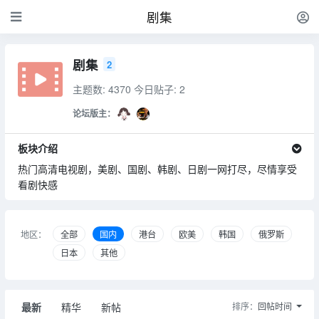
剧集
剧集
2
主题数: 4370
今日贴子: 2
论坛版主：
板块介绍
热门高清电视剧，美剧、国剧、韩剧、日剧一网打尽，尽情享受
看剧快感
地区：
全部
国内
港台
欧美
韩国
俄罗斯
日本
其他
最新
精华
新帖
排序：
回帖时间