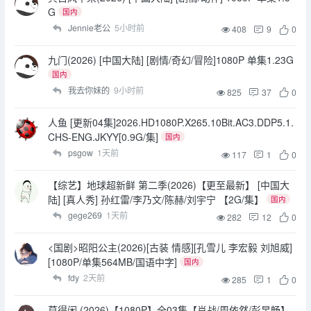
G
国内
Jennie老公
5小时前
408
9
0
九门(2026) [中国大陆] [剧情/奇幻/冒险]1080P 单集1.23G
国内
我去你妹的
9小时前
825
37
0
人鱼 [更新04集]2026.HD1080P.X265.10Bit.AC3.DDP5.1.
CHS-ENG.JKYY[0.9G/集]
国内
psgow
1天前
117
1
0
【综艺】地球超新鲜 第二季(2026)【更至最新】 [中国大
陆] [真人秀] 孙红雷/李乃文/陈赫/刘宇宁 【2G/集】
国内
gege269
1天前
282
12
0
<国剧>昭阳公主(2026)[古装 情感][孔雪儿 李宏毅 刘旭威]
[1080P/单集564MB/国语中字]
国内
fdy
2天前
285
1
0
莫得闲 (2026)【1080P】全03集【肖战/周依然/彭昱畅】