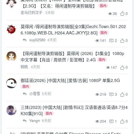
【2.3G】【又名：得闲谨制导演剪辑版】
国内
走马灯的汉子
3天前
36
0
莫得闲 /得闲谨制导演剪辑版[全3集]Gezhi.Town.S01.202
6.1080p.WEB-DL.H264.AAC.JKYY[2.8G]
国内
xuy02580
4天前
141
2
0
【得闲谨制导演剪辑版】莫得闲 (2026)【3集全】1080p
中文字幕【肖战 / 周依然 / 彭昱畅】2.4G
国内
桃桃
4天前
147
0
御廷谣(2026) [中国大陆] [爱情/古装] 1080P 单集2.5G
国内
小雪雪
5天前
219
3
0
三体(2023) [中国大陆] [剧情/科幻] 汉语普通话/英语8.7分4
K30集[91G]
国内
Yangrr
6天前
204
1
0