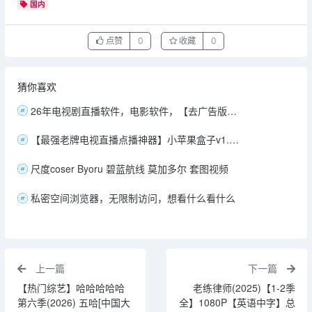
国内
点赞
0
收藏
0
猜你喜欢
26年电视剧直播软件，电影软件，【去广告版无购物台】高清流畅完全免费看[1.9GB]
【最强老牌电视直播点播神器】小苹果盒子v1.6.2丨拒绝捐赠版 TV端影视 去捐赠弹窗多源流畅播放【37M】
尺度coser Byoru 碧蓝航线 莫加多尔 套图视频
私密空间浏览器，无限制访问，想看什么看什么
上一篇
下一篇
【热门综艺】哈哈哈哈哈
老练律师(2025)【1-2季
第六季(2026) 五哈[中国大
全】1080P【英语中字】总