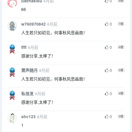
uaenakiku
4月前
0
8
楼
66
w760970842
4月前
0
7
楼
人生若只如初见，何事秋风悲画扇！
ffff
4月前
0
6
楼
感谢分享,太棒了！
萧声随月
4月前
0
5
楼
人生若只如初见，何事秋风悲画扇！
私信发
4月前
0
4
楼
感谢分享,太棒了！
shc123
4月前
0
3
楼
1