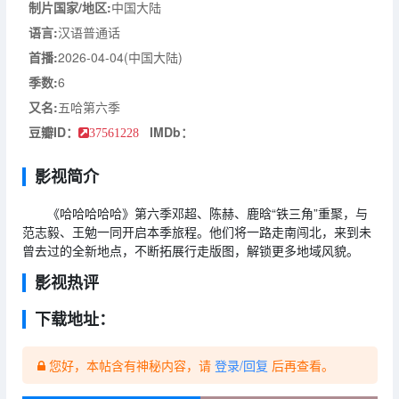
制片国家/地区:
中国大陆
语言:
汉语普通话
首播:
2026-04-04(中国大陆)
季数:
6
又名:
五哈第六季
豆瓣ID：
IMDb：
37561228
影视简介
《哈哈哈哈哈》第六季邓超、陈赫、鹿晗“铁三角”重聚，与
范志毅、王勉一同开启本季旅程。他们将一路走南闯北，来到未
曾去过的全新地点，不断拓展行走版图，解锁更多地域风貌。
影视热评
下载地址：
您好，本帖含有神秘内容，请
登录/回复
后再查看。