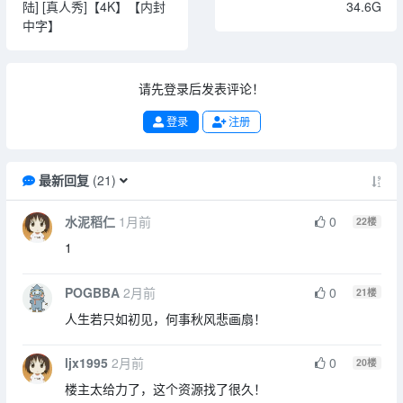
陆] [真人秀]【4K】【内封
34.6G
中字】
请先登录后发表评论！
登录
注册
最新回复
(
21
)
水泥稻仁
1月前
0
22
楼
1
POGBBA
2月前
0
21
楼
人生若只如初见，何事秋风悲画扇！
ljx1995
2月前
0
20
楼
楼主太给力了，这个资源找了很久！